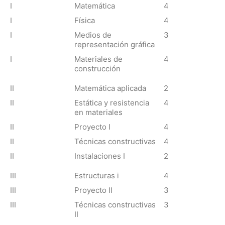
I
Matemática
4
I
Física
4
I
Medios de
3
representación gráfica
I
Materiales de
4
construcción
II
Matemática aplicada
2
II
Estática y resistencia
4
en materiales
II
Proyecto I
4
II
Técnicas constructivas
4
II
Instalaciones I
2
III
Estructuras i
4
III
Proyecto II
3
III
Técnicas constructivas
3
II