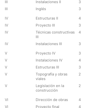
III
Instalaciones II
3
III
Inglés
3
IV
Estructuras II
4
IV
Proyecto III
3
IV
Técnicas constructivas
4
III
IV
Instalaciones III
3
V
Proyecto IV
3
V
Instalaciones IV
4
V
Estructuras III
3
V
Topografía y obras
2
viales
V
Legislación en la
2
construcción
VI
Dirección de obras
4
VI
Proyecto final
4