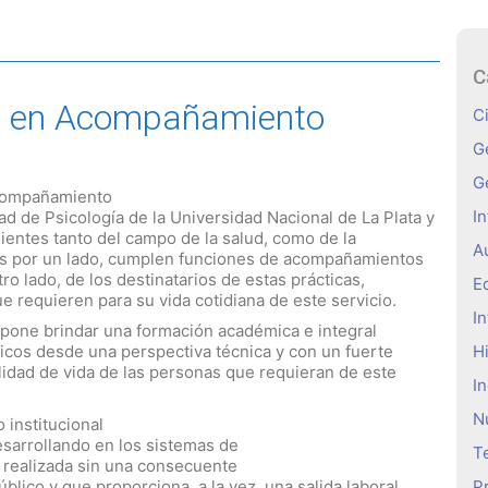
C
ia en Acompañamiento
C
G
G
Acompañamiento
In
tad de Psicología de la Universidad Nacional de La Plata y
entes tanto del campo de la salud, como de la
A
s por un lado, cumplen funciones de acompañamientos
o lado, de los destinatarios de estas prácticas,
E
e requieren para su vida cotidiana de este servicio.
In
ropone brindar una formación académica e integral
icos desde una perspectiva técnica y con un fuerte
H
lidad de vida de las personas que requieran de este
I
N
institucional
desarrollando en los sistemas de
T
, realizada sin una consecuente
úblico y que proporciona, a la vez, una salida laboral
P