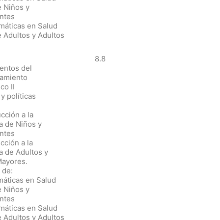
e Niños y
ntes
máticas en Salud
 Adultos y Adultos
8.8
entos del
amiento
co II
y políticas
ucción a la
a de Niños y
ntes
cción a la
a de Adultos y
Mayores.
 de:
máticas en Salud
e Niños y
ntes
máticas en Salud
 Adultos y Adultos