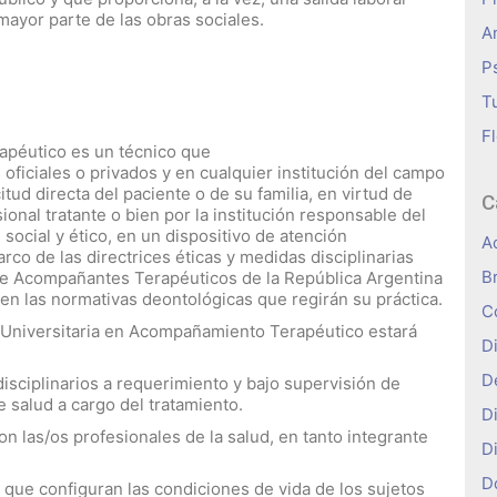
mayor parte de las obras sociales.
A
P
T
Fl
apéutico es un técnico que
ficiales o privados y en cualquier institución del campo
citud directa del paciente o de su familia, en virtud de
C
ional tratante o bien por la institución responsable del
 social y ético, en un dispositivo de atención
A
rco de las directrices éticas y medidas disciplinarias
B
de Acompañantes Terapéuticos de la República Argentina
en las normativas deontológicas que regirán su práctica.
C
a Universitaria en Acompañamiento Terapéutico estará
D
D
disciplinarios a requerimiento y bajo supervisión de
e salud a cargo del tratamiento.
D
 las/os profesionales de la salud, en tanto integrante
D
D
os que configuran las condiciones de vida de los sujetos