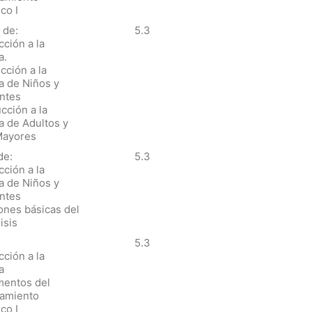
co I
 de:
5.3
cción a la
a.
cción a la
a de Niños y
ntes
ucción a la
a de Adultos y
Mayores
de:
5.3
cción a la
a de Niños y
ntes
ones básicas del
isis
5.3
cción a la
a
mentos del
amiento
co I