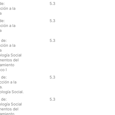
de:
5.3
ción a la
a
de:
5.3
ción a la
a
 de:
5.3
ción a la
a
logía Social
mentos del
amiento
co I
 de:
5.3
cción a la
a.
ología Social.
 de:
5.3
ología Social
mentos del
amiento