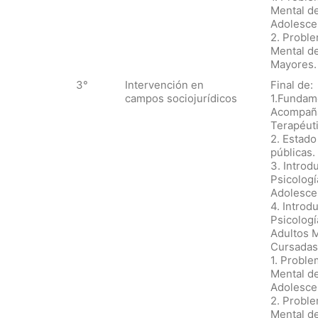
Mental d
Adolesce
2. Proble
Mental de
Mayores.
3°
Intervención en
Final de:
campos sociojurídicos
1.Fundam
Acompañ
Terapéuti
2. Estado 
públicas.
3. Introd
Psicologí
Adolesce
4. Introdu
Psicologí
Adultos 
Cursadas
1. Proble
Mental d
Adolesce
2. Proble
Mental de