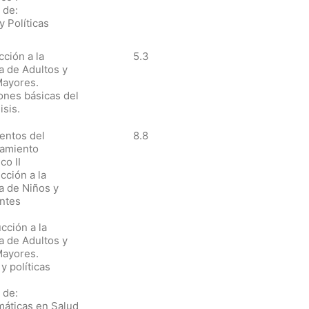
 de:
y Políticas
cción a la
5.3
a de Adultos y
Mayores.
ones básicas del
isis.
entos del
8.8
amiento
co II
cción a la
a de Niños y
ntes
ucción a la
a de Adultos y
Mayores.
y políticas
 de:
máticas en Salud