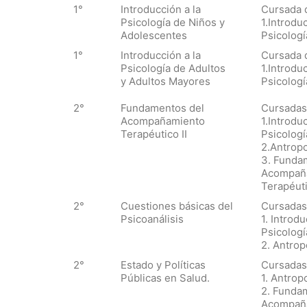
1°
Introducción a la
Cursada 
Psicología de Niños y
1.Introduc
Adolescentes
Psicologí
1°
Introducción a la
Cursada 
Psicología de Adultos
1.Introduc
y Adultos Mayores
Psicologí
2°
Fundamentos del
Cursadas
Acompañamiento
1.Introduc
Terapéutico II
Psicologí
2.Antropo
3. Funda
Acompañ
Terapéuti
2°
Cuestiones básicas del
Cursadas
Psicoanálisis
1. Introdu
Psicologí
2. Antrop
2°
Estado y Políticas
Cursadas
Públicas en Salud.
1. Antrop
2. Funda
Acompañ