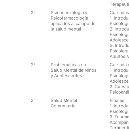
Terapéuti
2°
Psiconeurología y
Cursadas
Psicofarmacología
1. Introdu
aplicados al campo de
Psicologí
la salud mental
2. Introdu
Psicologí
Adolesce
3. Introd
Psicologí
Adultos 
2°
Problemáticas en
Cursada 
Salud Mental de Niños
1. Introdu
y Adolescentes
Psicologí
Adolesce
2. Cuesti
Psicoanál
2°
Salud Mental
Finales:
Comunitaria
1. Introdu
Psicologí
2. Funda
Acompañ
Terapéuti