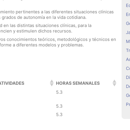
E
miento pertinentes a las diferentes situaciones clínicas
E
s grados de autonomía en la vida cotidiana.
Ge
en las distintas situaciones clínicas, para la
ncien y estimulen dichos recursos.
J
vos conocimientos teóricos, metodológicos y técnicos en
M
onforme a diferentes modelos y problemas.
T
A
C
D
TIVIDADES
HORAS SEMANALES
D
5.3
G
P
5.3
5.3