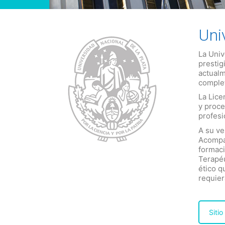
Uni
La Univ
prestig
actualm
comple
La Lice
y proce
profesi
A su ve
Acompañ
formaci
Terapéu
ético q
requier
Siti