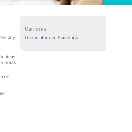
Carreras
hivilcoy
Licenciatura en Psicología
técnicas
en áreas
ia en
s
iso