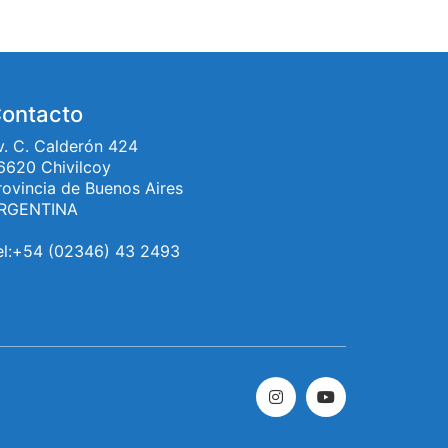
ontacto
v. C. Calderón 424
6620 Chivilcoy
rovincia de Buenos Aires
RGENTINA
el:+54 (02346) 43 2493