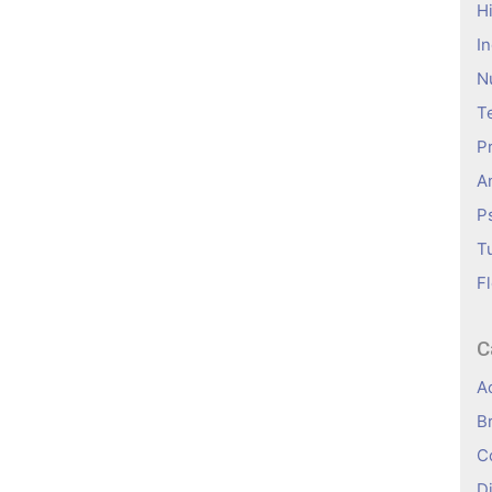
H
I
N
T
P
A
P
T
Fl
C
A
B
C
D