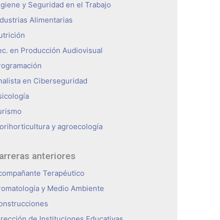
igiene y Seguridad en el Trabajo
ndustrias Alimentarias
utrición
ec. en Producción Audiovisual
rogramación
nalista en Ciberseguridad
sicología
urismo
orihorticultura y agroecología
arreras anteriores
compañante Terapéutico
romatología y Medio Ambiente
onstrucciones
irección de Instituciones Educativas