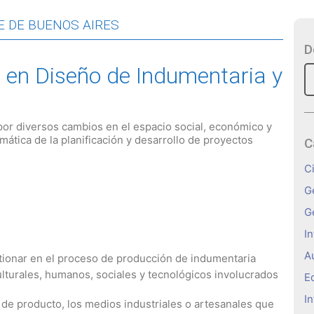
E DE BUENOS AIRES
D
a en Diseño de Indumentaria y
or diversos cambios en el espacio social, económico y
emática de la planificación y desarrollo de proyectos
C
C
G
G
In
A
estionar en el proceso de producción de indumentaria
lturales, humanos, sociales y tecnológicos involucrados
E
In
 de producto, los medios industriales o artesanales que