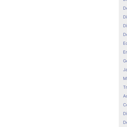
D
D
D
D
E
E
Ge
J
M
T
A
C
D
D