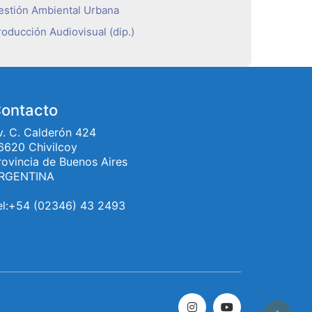
estión Ambiental Urbana
roducción Audiovisual (dip.)
ontacto
v. C. Calderón 424
6620 Chivilcoy
rovincia de Buenos Aires
RGENTINA
el:+54 (02346) 43 2493