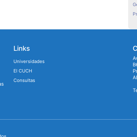
G
P
Links
C
A
Universidades
B
P
El CUCH
A
Consultas
as
T
dos