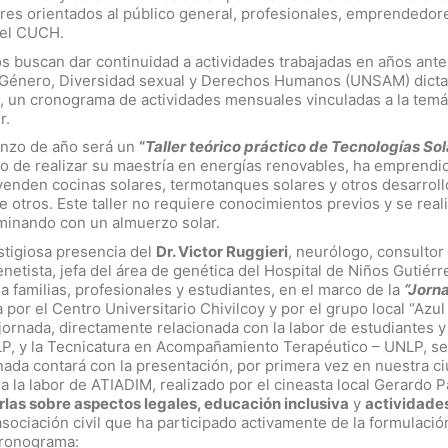
leres orientados al público general, profesionales, emprendedor
del CUCH.
s buscan dar continuidad a actividades trabajadas en años ante
 en Género, Diversidad sexual y Derechos Humanos (UNSAM) dict
, un cronograma de actividades mensuales vinculadas a la temát
r.
ienzo de año será un
“
Taller teórico práctico de Tecnologías Sol
go de realizar su maestría en energías renovables, ha emprendi
 venden cocinas solares, termotanques solares y otros desarroll
e otros. Este taller no requiere conocimientos previos y se real
minando con un almuerzo solar.
estigiosa presencia del
Dr. Victor Ruggieri
, neurólogo, consultor 
enetista, jefa del área de genética del Hospital de Niños Gutiérr
a familias, profesionales y estudiantes, en el marco de la
“Jorn
 por el Centro Universitario Chivilcoy y por el grupo local “Azul
a jornada, directamente relacionada con la labor de estudiantes y
LP, y la Tecnicatura en Acompañamiento Terapéutico – UNLP, se
nada contará con la presentación, por primera vez en nuestra c
la labor de ATIADIM, realizado por el cineasta local Gerardo P
rlas sobre aspectos legales, educación inclusiva
y
actividade
asociación civil que ha participado activamente de la formulació
cronograma: