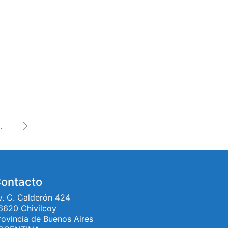
. Materiales no convencionales”
ontacto
v. C. Calderón 424
6620 Chivilcoy
rovincia de Buenos Aires