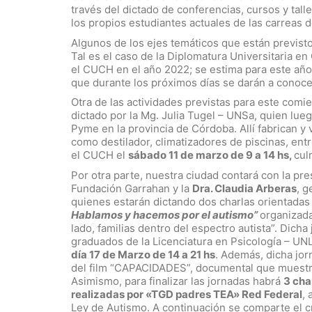
través del dictado de conferencias, cursos y tal
los propios estudiantes actuales de las carreas 
Algunos de los ejes temáticos que están previsto
Tal es el caso de la Diplomatura Universitaria
el CUCH en el año 2022; se estima para este año
que durante los próximos días se darán a conoce
Otra de las actividades previstas para este com
dictado por la Mg. Julia Tugel – UNSa, quien lue
Pyme en la provincia de Córdoba. Allí fabrican y
como destilador, climatizadores de piscinas, entr
el CUCH el
sábado 11 de marzo de 9 a 14 hs,
cul
Por otra parte, nuestra ciudad contará con la pr
Fundación Garrahan y la
Dra. Claudia Arberas
, g
quienes estarán dictando dos charlas orientadas 
Hablamos y hacemos por el autismo”
organizada
lado, familias dentro del espectro autista”. Dich
graduados de la Licenciatura en Psicología – UN
día 17 de Marzo de 14 a 21 hs
. Además, dicha jor
del film “CAPACIDADES”, documental que muestra 
Asimismo, para finalizar las jornadas habrá
3 cha
realizadas por «TGD padres TEA» Red Federal
, 
Ley de Autismo. A continuación se comparte el 