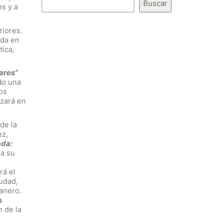
Buscar
es y a
riores.
ada en
ica,
ares”
do una
os
izará en
de la
ez,
ada:
 a su
rá el
iudad,
anero.
s
n de la