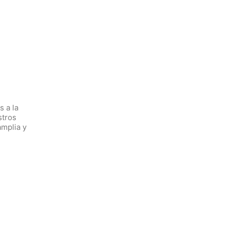
s a la
stros
amplia y