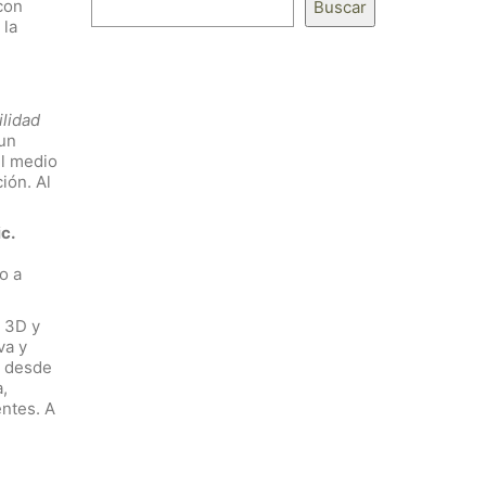
con
Buscar
 la
ilidad
 un
el medio
ión. Al
ic.
o a
a 3D y
va y
o desde
,
entes. A