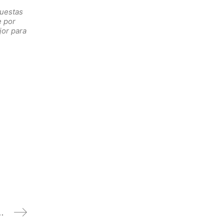
puestas
e por
jor para
cia sobre Ciencia de Datos