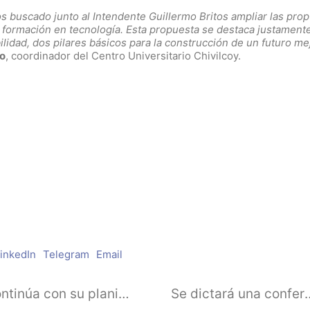
 buscado junto al Intendente Guillermo Britos ampliar las pro
e formación en tecnología. Esta propuesta se destaca justament
ilidad, dos pilares básicos para la construcción de un futuro me
lo
, coordinador del Centro Universitario Chivilcoy.
inkedIn
Telegram
Email
El centro universitario Chivilcoy continúa con su planificación de actividades de extensión para el año 2023
Se dictará una conferen