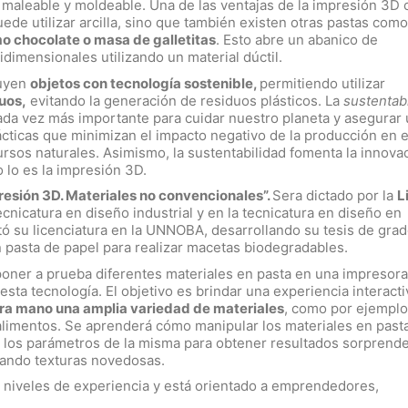
 maleable y moldeable. Una de las ventajas de la impresión 3D 
uede utilizar arcilla, sino que también existen otras pastas como
o chocolate o masa de galletitas
. Esto abre un abanico de
idimensionales utilizando un material dúctil.
ruyen
objetos con tecnología sostenible,
permitiendo utilizar
uos,
evitando la generación de residuos plásticos. La
sustentab
da vez más importante para cuidar nuestro planeta y asegurar
ácticas que minimizan el impacto negativo de la producción en 
rsos naturales. Asimismo, la sustentabilidad fomenta la innovac
 lo es la impresión 3D.
resión 3D. Materiales no convencionales”.
Sera dictado por la
L
ecnicatura en diseño industrial y en la tecnicatura en diseño en
ó su licenciatura en la UNNOBA, desarrollando su tesis de grad
n pasta de papel para realizar macetas biodegradables.
 poner a prueba diferentes materiales en pasta en una impresor
esta tecnología. El objetivo es brindar una experiencia interacti
ra mano una amplia variedad de materiales
, como por ejempl
 alimentos. Se aprenderá cómo manipular los materiales en pasta
ar los parámetros de la misma para obtener resultados sorprend
orando texturas novedosas.
os niveles de experiencia y está orientado a emprendedores,