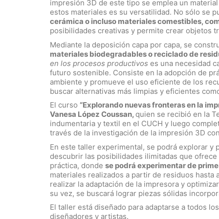
impresión 3D de este tipo se emplea un material
estos materiales es su versatilidad. No sólo se p
cerámica o incluso materiales comestibles, com
posibilidades creativas y permite crear objetos tr
Mediante la deposición capa por capa, se const
materiales biodegradables o reciclado de resid
en los procesos productivos
es una necesidad ca
futuro sostenible. Consiste en la adopción de pr
ambiente y promueve el uso eficiente de los recu
buscar alternativas más limpias y eficientes como
El curso
“Explorando nuevas fronteras en la imp
Vanesa López Coussan,
quien se recibió en la T
indumentaria y textil en el CUCH y luego complet
través de la investigación de la impresión 3D co
En este taller experimental, se podrá explorar y
descubrir las posibilidades ilimitadas que ofrece 
práctica, donde
se podrá experimentar de prime
materiales realizados a partir de residuos hasta
realizar la adaptación de la impresora y optimiz
su vez, se buscará lograr piezas sólidas incorp
El taller está diseñado para adaptarse a todos l
diseñadores y artistas.