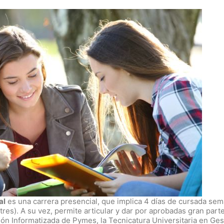
al
es una carrera presencial, que implica 4 días de cursada se
tres). A su vez, permite articular y dar por aprobadas gran parte
tión Informatizada de Pymes, la Tecnicatura Universitaria en Ges