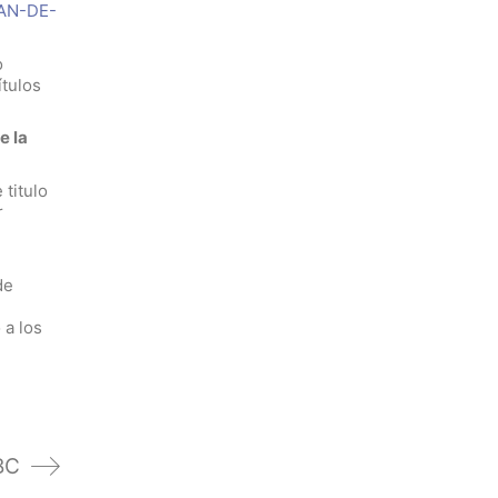
LAN-DE-
o
ítulos
e la
 titulo
r
de
 a los
BC