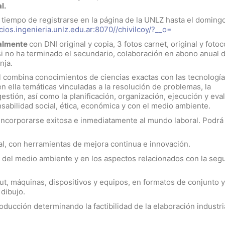
l.
 tiempo de registrarse en la página de la UNLZ hasta el doming
icios.ingenieria.unlz.edu.ar:8070//chivilcoy/?__o=
nalmente
con DNI original y copia, 3 fotos carnet, original y foto
 si no ha terminado el secundario, colaboración en abono anual 
nja.
al combina conocimientos de ciencias exactas con las tecnologí
en ella temáticas vinculadas a la resolución de problemas, la
estión, así como la planificación, organización, ejecución y eva
nsabilidad social, ética, económica y con el medio ambiente.
 incorporarse exitosa e inmediatamente al mundo laboral. Podrá
rial, con herramientas de mejora continua e innovación.
n del medio ambiente y en los aspectos relacionados con la seg
out, máquinas, dispositivos y equipos, en formatos de conjunto y
 dibujo.
oducción determinando la factibilidad de la elaboración industri