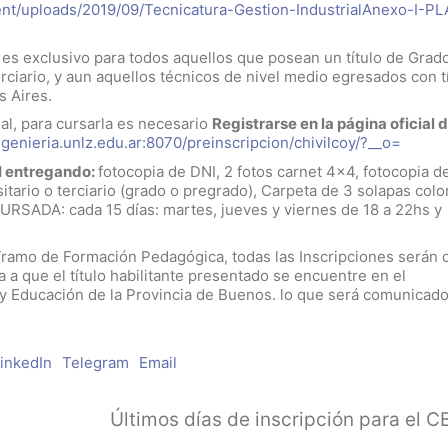
ntent/uploads/2019/09/Tecnicatura-Gestion-IndustrialAnexo-I-P
, es exclusivo para todos aquellos que posean un título de Grad
terciario, y aun aquellos técnicos de nivel medio egresados con t
s Aires.
ial, para cursarla es necesario
Registrarse en la página oficial d
ingenieria.unlz.edu.ar:8070/preinscripcion/chivilcoy/?__o=
H entregando:
fotocopia de DNI, 2 fotos carnet 4×4, fotocopia de
sitario o terciario (grado o pregrado), Carpeta de 3 solapas colo
URSADA: cada 15 días: martes, jueves y viernes de 18 a 22hs y
Tramo de Formación Pedagógica, todas las Inscripciones serán 
a a que el título habilitante presentado se encuentre en el
y Educación de la Provincia de Buenos. lo que será comunicado
inkedIn
Telegram
Email
Últimos días de inscripción para el C