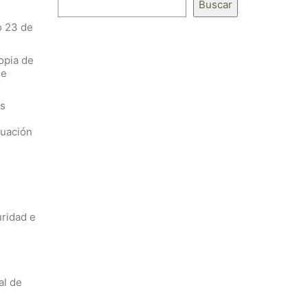
Buscar
o 23 de
copia de
de
as
luación
uridad e
al de